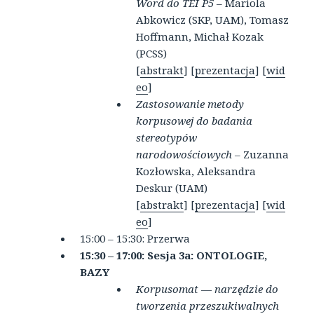
Word do TEI P5
– Mariola
Abkowicz (SKP, UAM), Tomasz
Hoffmann, Michał Kozak
(PCSS)
[
abstrakt
] [
prezentacja
] [
wid
eo
]
Zastosowanie metody
korpusowej do badania
stereotypów
narodowościowych
– Zuzanna
Kozłowska, Aleksandra
Deskur (UAM)
[
abstrakt
] [
prezentacja
] [
wid
eo
]
15:00 – 15:30: Przerwa
15:30 – 17:00: Sesja 3a:
ONTOLOGIE,
BAZY
Korpusomat — narzędzie do
tworzenia przeszukiwalnych