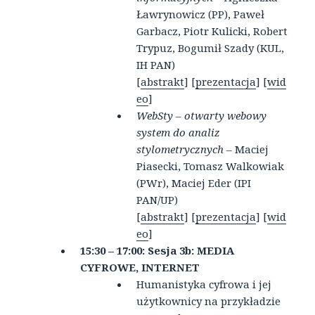
Ławrynowicz (PP), Paweł
Garbacz, Piotr Kulicki, Robert
Trypuz, Bogumił Szady (KUL,
IH PAN)
[
abstrakt
] [
prezentacja
] [
wid
eo
]
WebSty – otwarty webowy
system do analiz
stylometrycznych
– Maciej
Piasecki, Tomasz Walkowiak
(PWr), Maciej Eder (IPI
PAN/UP)
[
abstrakt
] [
prezentacja
] [
wid
eo
]
15:30 – 17:00:
Sesja 3b: MEDIA
CYFROWE, INTERNET
Humanistyka cyfrowa i jej
użytkownicy na przykładzie