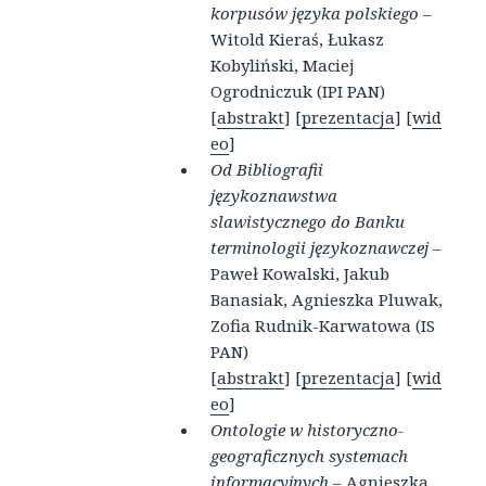
korpusów języka polskiego
–
Witold Kieraś, Łukasz
Kobyliński, Maciej
Ogrodniczuk (IPI PAN)
[
abstrakt
] [
prezentacja
] [
wid
eo
]
Od Bibliografii
językoznawstwa
slawistycznego do Banku
terminologii językoznawczej
–
Paweł Kowalski, Jakub
Banasiak, Agnieszka Pluwak,
Zofia Rudnik-Karwatowa (IS
PAN)
[
abstrakt
] [
prezentacja
] [
wid
eo
]
Ontologie w historyczno-
geograficznych systemach
informacyjnych
– Agnieszka