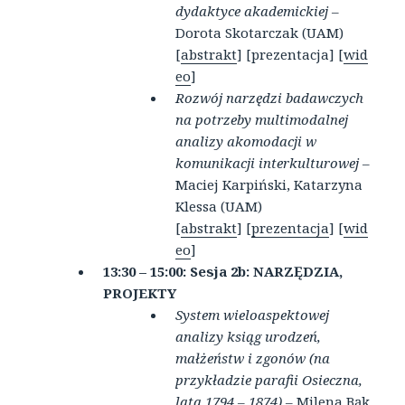
dydaktyce akademickiej
–
Dorota Skotarczak (UAM)
[
abstrakt
] [prezentacja] [
wid
eo
]
Rozwój narzędzi badawczych
na potrzeby multimodalnej
analizy akomodacji w
komunikacji interkulturowej
–
Maciej Karpiński, Katarzyna
Klessa (UAM)
[
abstrakt
] [
prezentacja
] [
wid
eo
]
13:30 – 15:00: Sesja 2b:
NARZĘDZIA,
PROJEKTY
System wieloaspektowej
analizy ksiąg urodzeń,
małżeństw i zgonów (na
przykładzie parafii Osieczna,
lata 1794 – 1874)
– Milena Bąk