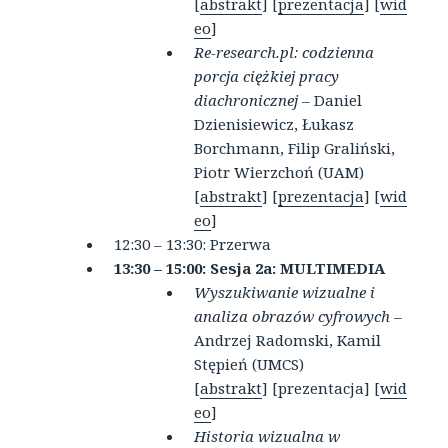
[
abstrakt
] [
prezentacja
] [
wid
eo
]
Re-research.pl: codzienna
porcja ciężkiej pracy
diachronicznej
– Daniel
Dzienisiewicz, Łukasz
Borchmann, Filip Graliński,
Piotr Wierzchoń (UAM)
[
abstrakt
] [
prezentacja
] [
wid
eo
]
12:30 – 13:30: Przerwa
13:30 – 15:00: Sesja 2a:
MULTIMEDIA
Wyszukiwanie wizualne i
analiza obrazów cyfrowych
–
Andrzej Radomski, Kamil
Stępień (UMCS)
[
abstrakt
] [prezentacja] [
wid
eo
]
Historia wizualna w